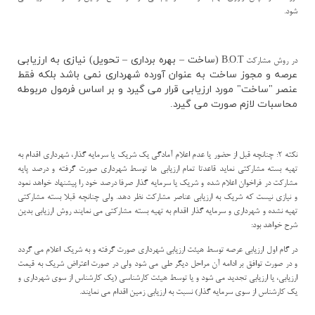
شود.
(ساخت
–
بهره برداري
–
تحويل) نيازي به ارزيابي
در روش مشاركت
B.O.T
عرصه و مجوز ساخت به عنوان آورده شهرداري نمي باشد بلكه فقط
عنصر "ساخت" مورد ارزيابي قرار مي گيرد و بر اساس فرمول مربوطه
محاسبات لازم صورت مي گيرد.
نكته 2: چنانچه قبل از حضور يا عدم اعلام آمادگي يك شريك يا سرمايه گذار، شهرداري اقدام به
تهيه بسته مشاركتي نمايد قاعدتا تمام ارزيابي ها توسط شهرداري صورت گرفته و درصد پايه
مشاركت در فراخوان اعلام شده و شريك يا سرمايه گذار صرفا درصد خود را پيشنهاد خواهد نمود
و نيازي نيست كه شريك به ارزيابي عناصر مشاركت نظر دهد. ولي چنانچه قبلا بسته مشاركتي
تهيه نشده و شهرداري و سرمايه گذار اقدام به تهيه بسته مشاركتي مي نمايند روش ارزيابي بدين
شرح خواهد بود:
در گام اول ارزيابي عرصه توسط هيئت ارزيابي شهرداري صورت گرفته و به شريك اعلام مي گردد
و در صورت توافق بر ادامه آن مراحل ديگر طي مي شود ولي در صورت اعتراض شريك به قيمت
ارزيابي، يا ارزيابي تجديد مي شود و يا توسط هيئت كارشناسي (يك كارشناس از سوي شهرداري و
يك كارشناس از سوي سرمايه گذار) نسبت به ارزيابي زمين اقدام مي نمايند.