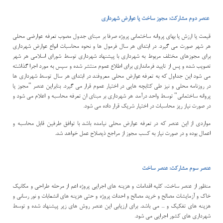
عنصر دوم مشاركت: مجوز ساخت يا عوارض شهرداري
قيمت يا ارزش يا بهاي پروانه ساختماني پروژه صرفا بر مبناي جدول مصوب تعرفه عوارضي محلي
هر شهر صورت مي گيرد. در ابتداي هر سال فرمول ها و نحوه محاسبات انواع عوارض شهرداري
براي مجوزهاي مختلف مربوط به شهرداري با پيشنهاد شهرداري توسط شوراي اسلامي هر شهر
تصويب شده و پس از تاييد فرمانداري براي اطلاع عموم منتشر شده و سپس به مورد اجرا گذاشته
مي شود اين جداول كه به تعرفه عوارض محلي معروفند در ابتداي هر سال توسط شهرداري ها
در روزنامه محلي و نيز طي كتابچه هايي در اختيار عموم قرار مي گيرد. بنابراين عنصر "مجوز يا
پروانه ساختماني" توسط واحد درآمد هر شهرداري بر مبناي ان تعرفه محاسبه و اعلام مي شود و
در صورت نياز ريز محاسبات در اختيار شريك قرار داده مي شود.
مواردي از اين عنصر كه در تعرفه عوارض محلي نيامده باشد با توافق طرفين قابل محاسبه و
اعمال بوده و در صورت نياز به كسب مجوز از مراجع ذيصلاح عمل خواهد شد.
عنصر سوم مشاركت: عنصر ساخت
منظور از عنصر ساخت، كليه اقدامات و هزينه هاي اجرايي پروژه اعم از مرحله طراحي و مكانيك
خاك و آزمايشات مصالح و خريد مصالح و احداث پروژه و حتي هزينه هاي انشعابات و نور رساني و
هزينه هاي تفكيك و ... مي باشد. براي ارزيابي اين عنصر روش هاي زير پيشنهاد شده و توسط
شهرداري هاي كشور اجرايي مي شود.