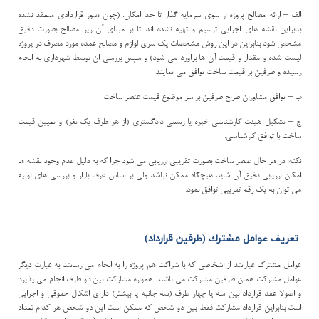
الف
–
ارائه مصالح پروژه از سوي سرمايه گذار تا حد امكان. (چون هنوز قراردادي منعقد نشده
بنابراين نقشه هاي اجرايي ترسيم و تهيه نشده اند تا بر مبناي آن ريز مصالح بصورت دقيق
مشخص شود بنابراين در اين روش مشخصات يك سري لوازم و مصالح عمده مورد مصرف در پروژه
ليست شده و مقدار و قيمت آن ها براورد مي شود) و سپس بررسي ان توسط شهرداري به انجام
رسيده و طرفين بر قيمت ساخت توافق مي تمايند.
ب
–
توافق مشاوران طراح طرفين بر سر موضوع قيمت عنصر ساخت
ج
–
تشكيل هيئت كارشناسي خبره يا رسمي دادگستري (از هر طرف يك نفر) و تعيين قيمت
ساخت با توافق كارشناسي.
نكته: در هر حال عنصر ساخت بصورت تقريبي ارزيابي مي شود چرا كه به دليل عدم وجود نقشه ها
امكان ارزيابي دقيق آن شايد هيچگاه ممكن نباشد ولي بر اساس عرف بازار و بررسي هاي اوليه
مي توان به يك رقم تقريبي توافق نمود.
تعريف عوامل مشترك (طرفين قرارداد)
عوامل مشترك عبارتند از اشخاصي كه با شراكت هم پروژه را به انجام مي رسانند به عبارت ديگر
عوامل مشاركت همان طرفين مشاركت مي باشند. همواره مشاركت بين دو طرف انجام مي پذيرد
و اصولا عقد قرارداد بين سه يا چهار طرف (سه جانبه يا بيشتر) داراي اشكال حقوقي و اجرايي
است بنابراين قرارداد مشاركت فقط بين دو شخص كه ممكن است اين دو شخص هر كدام تعداد