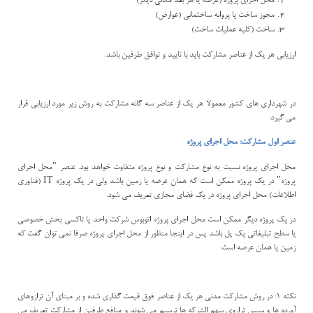
محل اجراي پروژه (عرصه يا هر بعد مكاني ديگر)
مجوز ساخت يا پروانه ساختماني (عوارض)
ساخت (كليه عمليات ساخت)
ارزيابي هر يك از عناصر مشاركت بايد با تاييد و توافق طرفين باشد.
در شهرداري هاي كشور معمولا هر يك از عناصر سه گانه مشاركت به روش زير مورد ارزيابي قرار
مي گيرد:
عنصر اول مشاركت: محل اجراي پروژه
محل اجراي پروژه نسبت به نوع مشاركت و نوع پروژه متفاوت خواهد بود. عنصر "محل اجراي
پروژه" در يك پروژه ممكن است كه همان عرصه يا زمين باشد ولي در يك پروژه
IT
(فناوري
اطلاعات) محل اجراي پروژه در يك فضاي مجازي تعريف مي شود.
در يك پروژه ديگر ممكن است محل اجراي پروژه اتوبوس شركت واحد يا تاكسي بخش خصوصي
يا سطح تبليغاتي يك پل باشد پس در اينجا منظور از محل اجراي پروژه صرفا نمي توان گفت كه
زمين يا همان عرصه است.
نكته 1: در روش مشاركت مدني هر يك از عناصر فوق قيمت گذاري شده و بر مبناي آن ترازوهاي
آورده ها و سپس ترازوي سهم الشركه ها ترسيم مي شوند و منافع طرفين از مشاركت تعريف مي