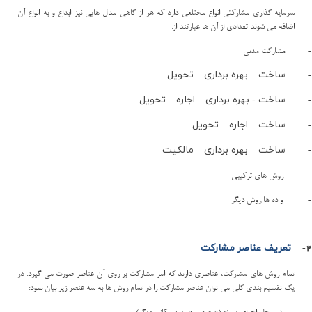
سرمايه گذاري مشاركتي انواع مختلفي دارد كه هر از گاهي مدل هايي نيز ابداع و به انواع آن
اضافه مي شوند تعدادي از آن ها عبارتند از:
-
مشاركت مدني
ساخت
–
بهره برداري
–
تحويل
-
ساخت - بهره برداري
–
اجاره
–
تحويل
-
ساخت
–
اجاره
–
تحويل
-
ساخت
–
بهره برداري
–
مالكيت
-
-
روش هاي تركيبي
-
و ده ها روش ديگر
2-
تعريف عناصر مشاركت
تمام روش هاي مشاركت، عناصري دارند كه امر مشاركت بر روي آن عناصر صورت مي گيرد. در
يك تقسيم بندي كلي مي توان عناصر مشاركت را در تمام روش ها به سه عنصر زير بيان نمود: