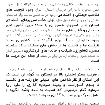
بهره مندی ازموقعیت مکانی وجغرافیایی ممتاز به عنوان گلوگاه شمال- جنوب
وجود ظرفیت های
کشور،
همجواری با سه راهی خوزستان
–
اصفهان
–
تهران،
مناسب فرهنگی و اجتماعی،
وجود شرایط اقلیمی مناسب برای فعالیت­های
توان جذب سرریزهای اقتصادی
صنعتی و تجاری در تمام فصول سال،
استان های همجوار، همجواری با عمده ترین کانون های
جمعیتی و قطب های صنعتی کشور،
دسترسی به نیروی انسانی ماهر
و ارزان و بهره­گیری از تجربیات آن­ها و سهولت دسترسی به ماشین آلات و ابزار،
وجود بازارهای مصرف برای فرآورده های کشاورزی وجود
ظرفیت ها و قابلیت ها در بخش های مختلف مانند صنعت،
معدن، کشاورزی، شیلات و جاذبه های گردشگری،
دسترسی آسان
از جمله این مزیت ها
به خدمات شهری و امکانات ارتباطی ارزان در منطقه
است
.
امنیت مطلوب در لرستان البته یکی از مولفه های مثبت برای سرمایه گذاری است
.
ضریب بستر امنیتی بالا در لرستان به گونه ای است که
این استان از نظر شاخص های امنیتی جزو رتبه های نخست
تا پنجم کشوراست و زمینه سرمایه گذاری را دارد زیرا
سرمایه گذار درصورتی که امنیت نداشته باشد انگیزه و
عامل محرک برای سرمایه گذاری نخواهد داشت
.
همچنين
شهرداری خرم آباد با اعطای تشویق و سود اضافی به طرف‌های مشارکت،