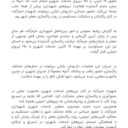
حضور ۱۹ اکیپ و ۱۹۰ نیروی خدمات شهری انجام شد، اما آنچه در
میان حجم گسترده فعالیت نیروهای شهرداری بیش از همه جلب
توجه می‌کرد، حضور میدانی داریوش بارانی بیرانوند، شهردار خرم‌آباد،
در کنار پاکبانان و مشارکت مستقیم در روند پاکسازی معابر شهر بود.
به گزارش روابط عمومی و امور بین‌الملل شهرداری خرم‌آباد، هر سال
پس از پایان آیین گل‌مالی و مراسم عزاداری، بخش قابل توجهی از
معابر و خیابان‌های خرم‌آباد نیازمند پاکسازی گسترده می‌شود و امسال
نیز این مسئولیت بر عهده ۱۹ اکیپ خدمات شهری با ۱۹۰ نیروی
اجرایی قرار گرفت.
در جریان این عملیات، داریوش بارانی بیرانوند در محل‌های مختلف
پاکسازی حضور یافت و برخلاف آنچه معمولاً از مدیران شهری در چنین
مأموریت‌هایی دیده می‌شود، تنها نقش ناظر را بر عهده نداشت.
شهردار خرم‌آباد در کنار نیروهای خدمات شهری، به‌صورت عملی در
جمع‌آوری و پاکسازی معابر مشارکت کرد؛ اقدامی که علاوه بر تسریع
روند کار، با استقبال و روحیه‌بخشی به نیروهای اجرایی همراه شد.
همچنین سید حمید موسوی، معاون خدمات شهری شهرداری
خرم‌آباد، با حضور میدانی در نقاط مختلف شهر و نظارت مستقیم بر
عملکرد اکیپ‌های اجرایی، روند پاکسازی معابر را از نزدیک پایش کرد و
با هماهنگی مستمر نیروهای خدمات شهری، در تسریع و ارتقای
کیفیت عملیات نقش مؤثری ایفا کرد.