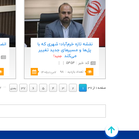
نقشه تازه خرم‌آباد؛ شهری كه با
انض
پل‌ها و مسیرهای جدید تغییر
می‌كند
جديد!
کد خبر
:
۵۴۵۴
|
|
تعداد بازدید
:
۹۸
۷مرداد۱۴۰۵
.
.
...
ب
صفحه
1
از
37
37
6
5
4
3
2
1
بعدي