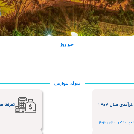
خبر روز
تعرفه عوارض
آمدی سال 1404
تعرفه عو
یخ انتشار :1403/11/30